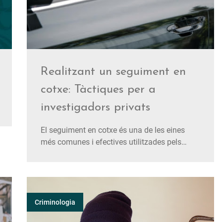
Realitzant un seguiment en
cotxe: Tàctiques per a
investigadors privats
El seguiment en cotxe és una de les eines
més comunes i efectives utilitzades pels
investigadors privats per recopilar informació
crucial en una àmplia varietat de casos. Sigui
en investigacions d'infidelitat matrimonial,
disputes de custòdia, frau laboral o casos
d'assegurances, el seguime…
Criminologia