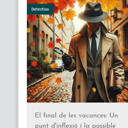
Detectius
Videocàmera vs. càmera de fotografies en la inv
Mantingues la teva llar segura: Consells per pro
Com descobrir un frau empresarial amb l'ajuda d
Realitzant un seguiment en cotxe: Tàctiques per
Smishing: L'amenaça emergent a l'era digital
El final de les vacances: Un
punt d'inflexió i la possible