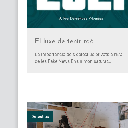
El luxe de tenir raó
La importància dels detectius privats a l'Era
de les Fake News En un món saturat
d'informació distorsionada i notícies falses,
la cerca de la veritat s'ha convertit en un repte
cada vegada més difícil. Enmig d'aquesta
confusió, comptar amb el suport d'un
detectiu privat emerge…
Detectius