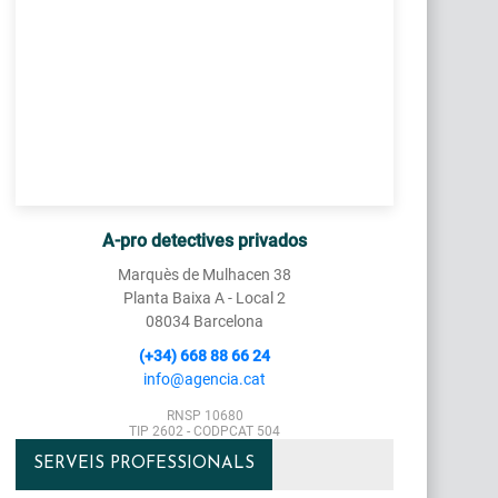
A-pro detectives privados
Marquès de Mulhacen 38
Planta Baixa A - Local 2
08034 Barcelona
(+34) 668 88 66 24
info@agencia.cat
RNSP 10680
TIP 2602 - CODPCAT 504
SERVEIS PROFESSIONALS