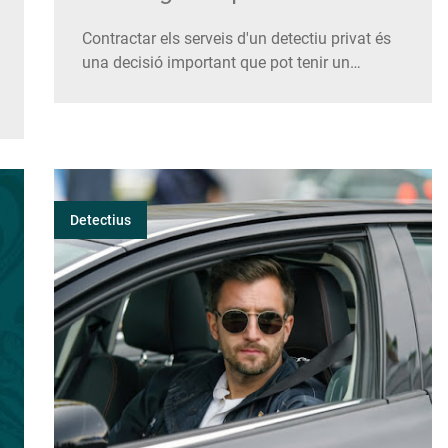
Contractar els serveis d'un detectiu privat és
una decisió important que pot tenir un
impacte significatiu en diversos aspectes de
la nostra vida, ja sigui en l'àmbit personal o
professional. Tanmateix, abans de confiar en
algú per dur a terme investigacions
confidencials, és crucial assegu…
Detectius