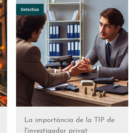
Detectius
estigació privada: Avantatges i inconvenients
tegir la teva propietat durant les vacances
'un detectiu privat
 a investigadors privats
La importància de la TIP de
l'investigador privat