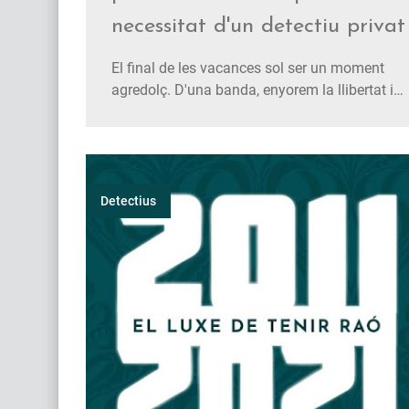
necessitat d'un detectiu privat
El final de les vacances sol ser un moment
agredolç. D'una banda, enyorem la llibertat i
la relaxació que ens ofereixen. De l'altra, ens
enfrontem al retorn a la rutina, amb les seves
responsabilitats familiars, laborals i
professionals. En alguns casos, aquest canvi
pot desencadenar situac…
Detectius