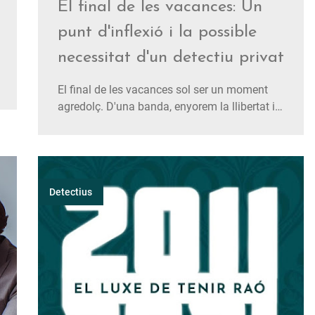
El final de les vacances: Un
punt d'inflexió i la possible
necessitat d'un detectiu privat
El final de les vacances sol ser un moment
agredolç. D'una banda, enyorem la llibertat i
la relaxació que ens ofereixen. De l'altra, ens
enfrontem al retorn a la rutina, amb les seves
responsabilitats familiars, laborals i
professionals. En alguns casos, aquest canvi
pot desencadenar situac…
Detectius