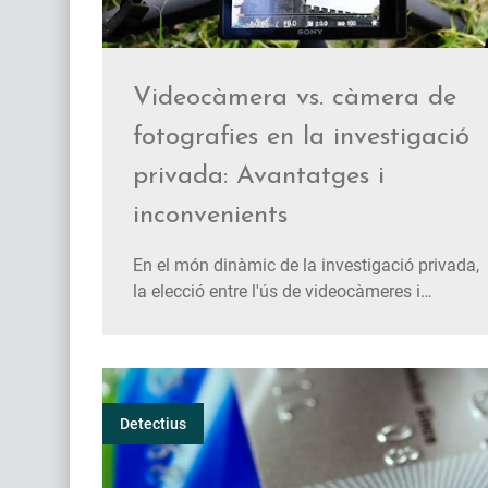
Videocàmera vs. càmera de
fotografies en la investigació
privada: Avantatges i
inconvenients
En el món dinàmic de la investigació privada,
la elecció entre l'ús de videocàmeres i
càmeres de fotografies adquireix un paper
crucial en l'obtenció de proves sòlides i en
l'èxit de cada treball. Tots dos dispositius
ofereixen eines valuoses per recopilar proves,
documentar situacions …
Detectius