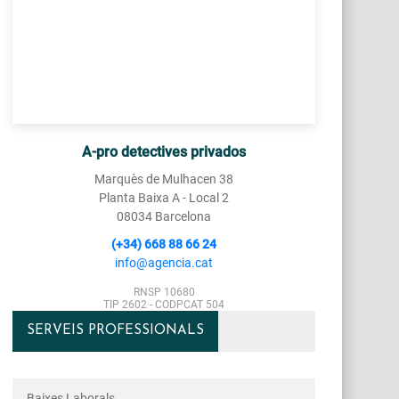
A-pro detectives privados
Marquès de Mulhacen 38
Planta Baixa A - Local 2
08034 Barcelona
(+34) 668 88 66 24
info@agencia.cat
RNSP 10680
TIP 2602 - CODPCAT 504
SERVEIS PROFESSIONALS
Baixes Laborals