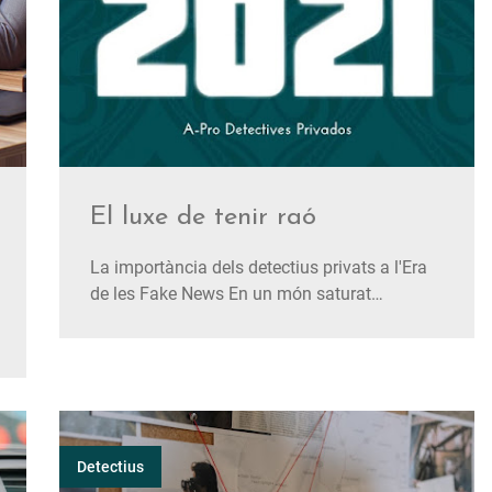
El luxe de tenir raó
La importància dels detectius privats a l'Era
de les Fake News En un món saturat
d'informació distorsionada i notícies falses,
la cerca de la veritat s'ha convertit en un repte
cada vegada més difícil. Enmig d'aquesta
confusió, comptar amb el suport d'un
detectiu privat emerge…
Detectius