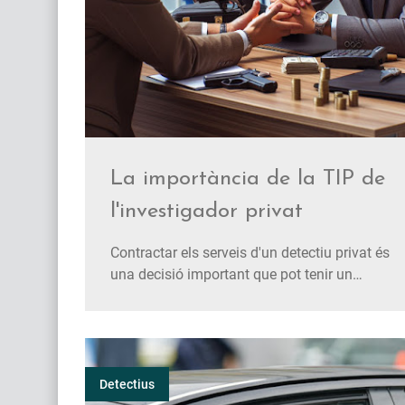
La importància de la TIP de
l'investigador privat
Contractar els serveis d'un detectiu privat és
una decisió important que pot tenir un
impacte significatiu en diversos aspectes de
la nostra vida, ja sigui en l'àmbit personal o
professional. Tanmateix, abans de confiar en
algú per dur a terme investigacions
confidencials, és crucial assegu…
Detectius