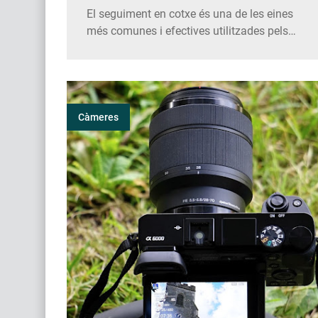
El seguiment en cotxe és una de les eines
més comunes i efectives utilitzades pels
investigadors privats per recopilar informació
crucial en una àmplia varietat de casos. Sigui
en investigacions d'infidelitat matrimonial,
disputes de custòdia, frau laboral o casos
d'assegurances, el seguime…
Càmeres