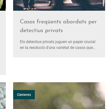
Casos freqüents abordats per
detectius privats
Els detectius privats juguen un paper crucial
en la resolució d'una varietat de casos que
van des d'afers personals fins a situacions
empresarials. La seva experiència en
investigació i la seva capacitat per recopilar
proves han convertit aquests professionals
en recursos inavaluables en un…
Càmeres