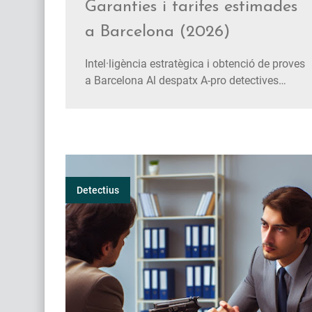
Garanties i tarifes estimades
a Barcelona (2026)
Intel·ligència estratègica i obtenció de proves
a Barcelona Al despatx A-pro detectives
privados , transformem la incertesa en
evidències judicials incontestables
mitjançant un rigor absolut. 1. A-pro: Sevei
d'excel·lència i rigor en la investigació En el
complex…
Detectius